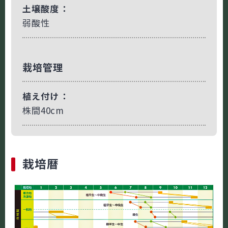
土壌酸度
弱酸性
栽培管理
植え付け
株間40cm
栽培暦