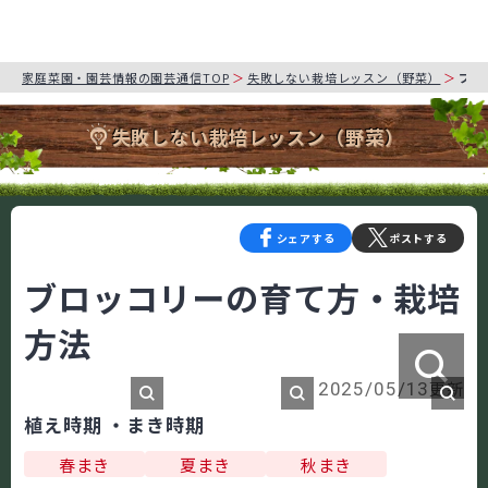
家庭菜園・園芸情報の園芸通信TOP
失敗しない栽培レッスン（野菜）
ブロ
失敗しない栽培レッスン（野菜）
シェアする
ポストする
ブロッコリーの育て方・栽培
方法
更新
2025/05/13
植え時期 ・まき時期
春まき
夏まき
秋まき