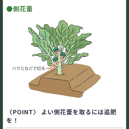
●側花蕾
〈POINT〉 よい側花蕾を取るには追肥
を！