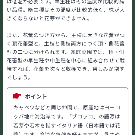
は低温が必要です。早生種はその温度が比較的高
い品種。晩生種はその温度が比較的低く、株が大
きくならないと花芽ができません。
また、花蕾のつき方から、主枝に大きな花蕾がつ
く頂花蕾型と、主枝と側枝両方につく頂・側花蕾
型の二つに分けられます。家庭菜園では、頂・側
花蕾型の早生種や中生種を中心に組み合わせて栽
培すれば、花蕾を次々と収穫でき、楽しみが増す
でしょう。
ポイント
キャベツなどと同じ仲間で、原産地はヨーロ
ッパ地中海沿岸です。「ブロッコ」の語源は
若芽や若木を指すイタリア語（日本語では花
蕾）です。冷涼な気候を好みますが、暑さや