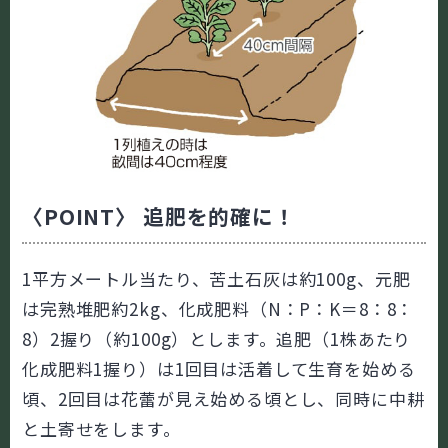
〈POINT〉 追肥を的確に！
1平方メートル当たり、苦土石灰は約100g、元肥
は完熟堆肥約2kg、化成肥料（N：P：K＝8：8：
8）2握り（約100g）とします。追肥（1株あたり
化成肥料1握り）は1回目は活着して生育を始める
頃、2回目は花蕾が見え始める頃とし、同時に中耕
と土寄せをします。