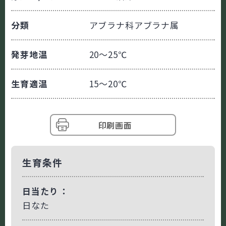
分類
アブラナ科アブラナ属
発芽地温
20～25℃
生育適温
15～20℃
印刷画面
生育条件
日当たり
日なた