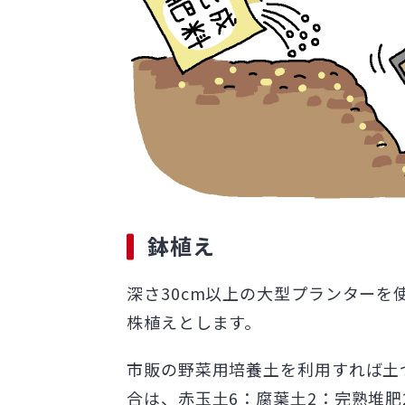
鉢植え
深さ30cm以上の大型プランターを使
株植えとします。
市販の野菜用培養土を利用すれば土
合は、赤玉土6：腐葉土2：完熟堆肥