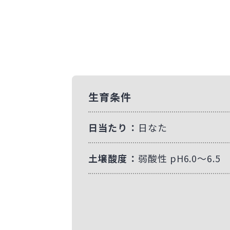
生育条件
日当たり
日なた
土壌酸度
弱酸性 pH6.0～6.5