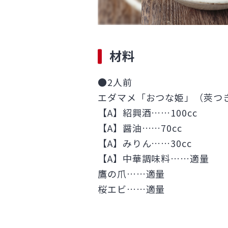
材料
●2人前
エダマメ「おつな姫」（莢つき
【A】紹興酒……100cc
【A】醤油……70cc
【A】みりん……30cc
【A】中華調味料……適量
鷹の爪……適量
桜エビ……適量