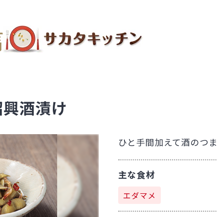
紹興酒漬け
ひと手間加えて酒のつ
主な食材
エダマメ