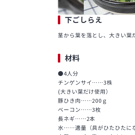
下ごしらえ
茎から葉を落とし、大きい葉
材料
●4人分
チンゲンサイ……3株
(大きい葉だけ使用）
豚ひき肉……200ｇ
ベーコン……3枚
長ネギ……2本
水……適量（具がひたひたに