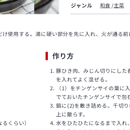
ジャンル
和食
主菜
だけ使用する。湯に硬い部分を先に入れ、火が通る前
作り方
豚ひき肉、みじん切りにした
を入れてよく混ぜる。
（1）をチンゲンサイの葉に
でておいたチンゲンサイで包
鍋に(2)を敷き詰める。千切
上に散らす。
なるくらい）
水をひたひたになるまで入れ