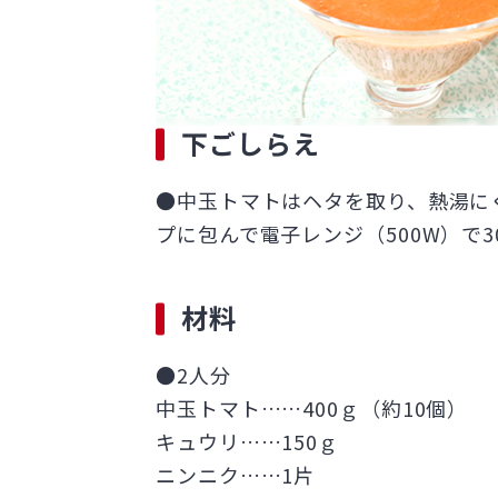
下ごしらえ
●中玉トマトはヘタを取り、熱湯に
プに包んで電子レンジ（500W）で
材料
●2人分
中玉トマト……400ｇ（約10個）
キュウリ……150ｇ
ニンニク……1片