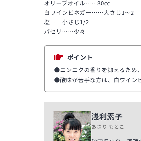
オリーブオイル……80㏄
白ワインビネガー……大さじ1〜2
塩……小さじ1/2
パセリ……少々
ポイント
●ニンニクの香りを抑えるため
●酸味が苦手な方は、白ワイン
浅利素子
あさり もとこ