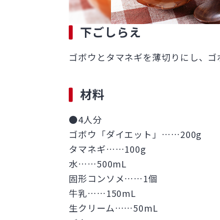
下ごしらえ
ゴボウとタマネギを薄切りにし、ゴ
材料
●4人分
ゴボウ「ダイエット」……200g
タマネギ……100g
水……500mL
固形コンソメ……1個
牛乳……150mL
生クリーム……50mL