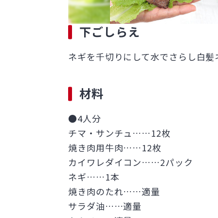
下ごしらえ
ネギを千切りにして水でさらし白髪
材料
●4人分
チマ・サンチュ……12枚
焼き肉用牛肉……12枚
カイワレダイコン……2パック
ネギ……1本
焼き肉のたれ……適量
サラダ油……適量