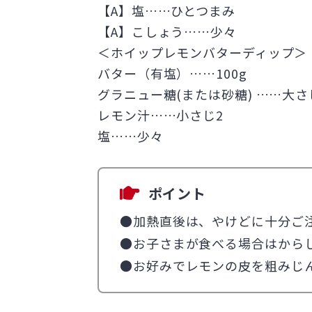
【A】塩……ひとつまみ
【A】こしょう……少々
＜ホイップレモンバターディップ＞
バター（有塩）……100g
グラニュー糖(または砂糖) ……大さ
レモン汁……小さじ2
塩……少々
ポイント
●加熱直後は、やけどに十分ご
●お子さまが食べる場合はから
●お好みでレモンの皮を粗みじ