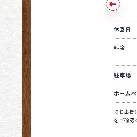
愛知
京都
栃木
島根
岐阜
滋賀
群馬
休園日
山口
静岡
奈良
山梨
香川
料金
三重
高知
駐車場
福岡
ホームペ
佐賀
大分
※お出掛
をご確認
鹿児島