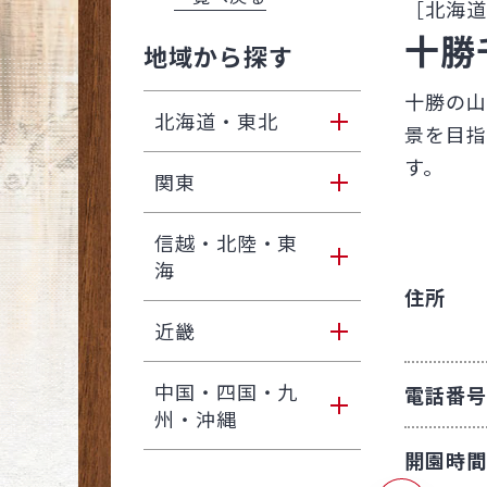
［北海道
十勝
地域から探す
十勝の山
北海道・東北
景を目指
す。
北海道
関東
青森
東京
信越・北陸・東
海
岩手
住所
神奈川
新潟
近畿
宮城
埼玉
富山
大阪
中国・四国・九
電話番号
秋田
千葉
州・沖縄
福井
兵庫
開園時間
茨城
鳥取