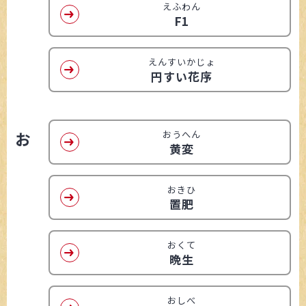
えふわん
F1
えんすいかじょ
円すい花序
お
おうへん
黄変
おきひ
置肥
おくて
晩生
おしべ