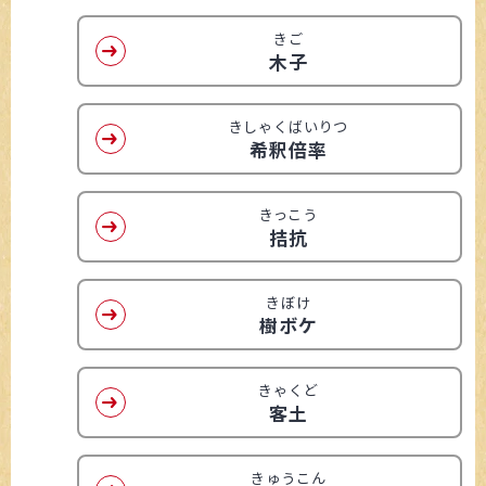
きご
木子
きしゃくばいりつ
希釈倍率
きっこう
拮抗
きぼけ
樹ボケ
きゃくど
客土
きゅうこん