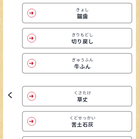
きょし
鋸歯
きりもどし
切り戻し
ぎゅうふん
牛ふん
く
くさたけ
草丈
くどせっかい
苦土石灰