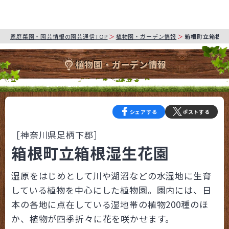
家庭菜園・園芸情報の園芸通信TOP
植物園・ガーデン情報
箱根町立箱根湿
植物園・ガーデン情報
シェアする
ポストする
［神奈川県足柄下郡］
箱根町立箱根湿生花園
湿原をはじめとして川や湖沼などの水湿地に生育
している植物を中心にした植物園。園内には、日
本の各地に点在している湿地帯の植物200種のほ
か、植物が四季折々に花を咲かせます。