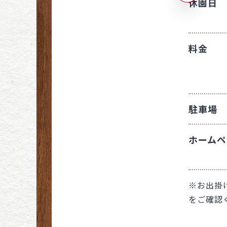
休園日
愛知
京都
栃木
島根
岐阜
滋賀
群馬
料金
山口
静岡
奈良
山梨
香川
三重
高知
駐車場
福岡
ホームペ
佐賀
大分
※お出掛
をご確認
鹿児島