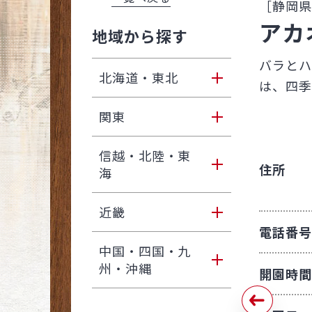
［静岡県
アカ
地域から探す
バラとハ
北海道・東北
は、四季
北海道
関東
青森
東京
信越・北陸・東
住所
海
岩手
神奈川
新潟
近畿
宮城
埼玉
電話番号
富山
大阪
中国・四国・九
秋田
千葉
州・沖縄
開園時間
福井
兵庫
茨城
鳥取