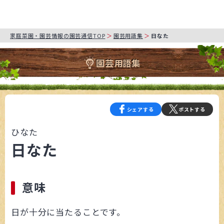
家庭菜園・園芸情報の園芸通信TOP
園芸用語集
日なた
園芸用語集
シェアする
ポストする
ひなた
日なた
意味
日が十分に当たることです。