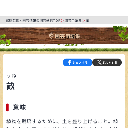
家庭菜園・園芸情報の園芸通信TOP
園芸用語集
畝
園芸用語集
シェアする
ポストする
うね
畝
意味
植物を栽培するために、土を盛り上げること。植