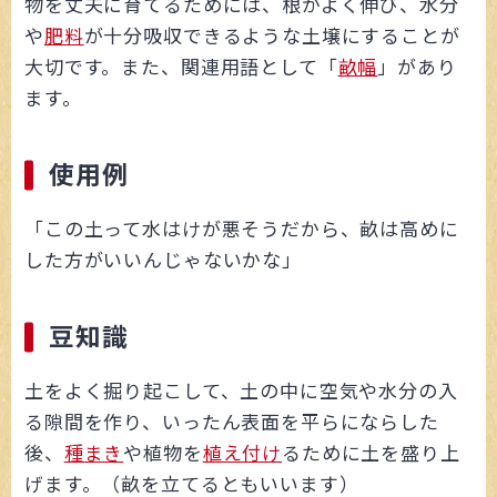
物を丈夫に育てるためには、根がよく伸び、水分
や
肥料
が十分吸収できるような土壌にすることが
大切です。また、関連用語として「
畝幅
」があり
ます。
使用例
「この土って水はけが悪そうだから、畝は高めに
した方がいいんじゃないかな」
豆知識
土をよく掘り起こして、土の中に空気や水分の入
る隙間を作り、いったん表面を平らにならした
後、
種まき
や植物を
植え付け
るために土を盛り上
げます。（畝を立てるともいいます）