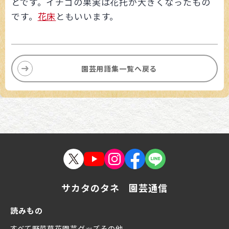
とです。イチゴの果実は花托が大きくなったもの
です。
花床
ともいいます。
園芸用語集一覧へ戻る
サカタのタネ 園芸通信
読みもの
すべて
野菜
草花
園芸グッズ
その他