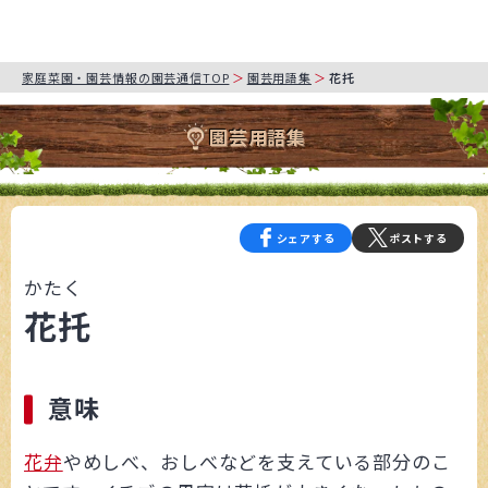
家庭菜園・園芸情報の園芸通信TOP
園芸用語集
花托
園芸用語集
シェアする
ポストする
かたく
花托
意味
花弁
やめしべ、おしべなどを支えている部分のこ