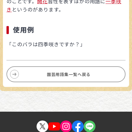
のことです。
開花
習性を表すほかの用語に
一季咲
き
というのがあります。
使用例
「このバラは四季咲きですか？」
園芸用語集一覧へ戻る