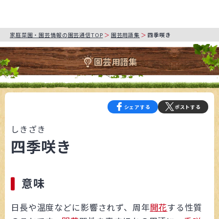
家庭菜園・園芸情報の園芸通信TOP
園芸用語集
四季咲き
園芸用語集
シェアする
ポストする
しきざき
四季咲き
意味
日長や温度などに影響されず、周年
開花
する性質