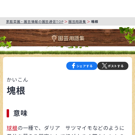
家庭菜園・園芸情報の園芸通信TOP
園芸用語集
塊根
園芸用語集
シェアする
ポストする
かいこん
塊根
意味
球根
の一種で、ダリア サツマイモなどのように