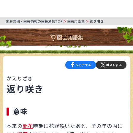
家庭菜園・園芸情報の園芸通信TOP
園芸用語集
返り咲き
園芸用語集
シェアする
ポストする
かえりざき
返り咲き
意味
本来の
開花
時期に花が咲いたあと、その年の内に