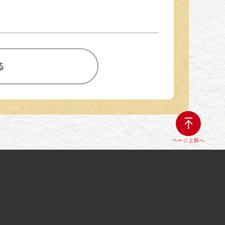
る
ページ上部へ