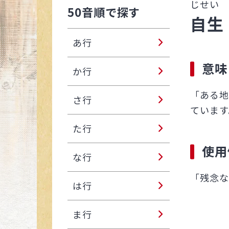
じせい
50音順で探す
自生
あ行
意味
か行
「ある地
さ行
ています
た行
使用
な行
「残念な
は行
ま行