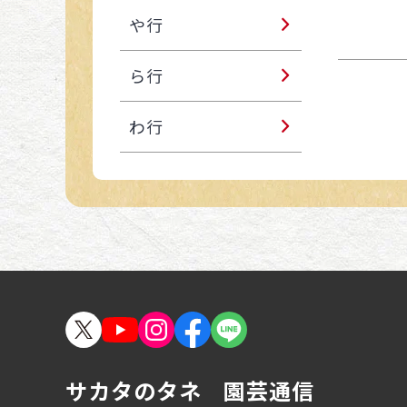
や行
ら行
わ行
サカタのタネ 園芸通信