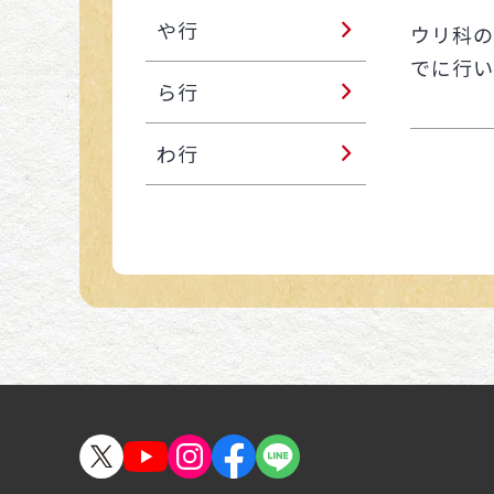
や行
ウリ科の
でに行い
ら行
わ行