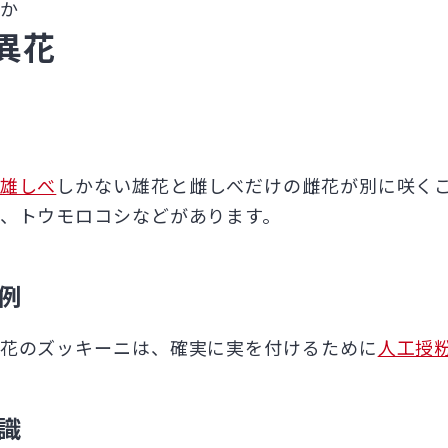
か
異花
雄しべ
しかない雄花と雌しべだけの雌花が別に咲く
、トウモロコシなどがあります。
例
花のズッキーニは、確実に実を付けるために
人工授
識