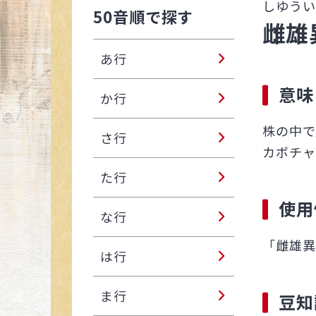
しゆうい
50音順で探す
雌雄
あ行
意味
か行
株の中で
さ行
カボチャ
た行
使用
な行
「雌雄異
は行
ま行
豆知