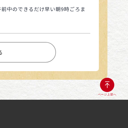
午前中のできるだけ早い朝9時ごろま
る
ページ上部へ