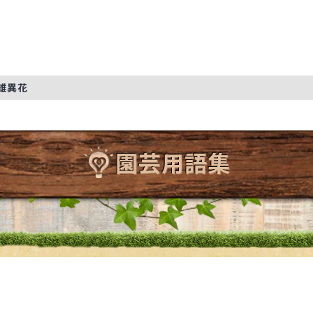
雄異花
園芸用語集