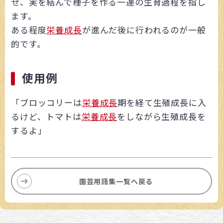
せ、実を結んで種子を作る一連の生育過程を指し
ます。
ある程度
栄養成長
が進んだ後に行われるのが一般
的です。
使用例
「ブロッコリーは
栄養成長
期を経て生殖成長に入
るけど、トマトは
栄養成長
をしながら生殖成長を
するよ」
園芸用語集一覧へ戻る