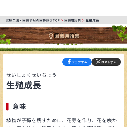
家庭菜園・園芸情報の園芸通信TOP
園芸用語集
生殖成長
園芸用語集
シェアする
ポストする
せいしょくせいちょう
生殖成長
意味
植物が子孫を残すために、花芽を作り、花を咲か