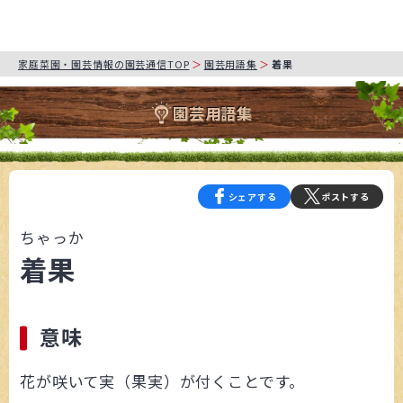
家庭菜園・園芸情報の園芸通信TOP
園芸用語集
着果
園芸用語集
シェアする
ポストする
ちゃっか
着果
意味
花が咲いて実（果実）が付くことです。