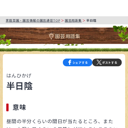
家庭菜園・園芸情報の園芸通信TOP
園芸用語集
半日陰
園芸用語集
シェアする
ポストする
はんひかげ
半日陰
意味
昼間の半分くらいの間日が当たるところ、また