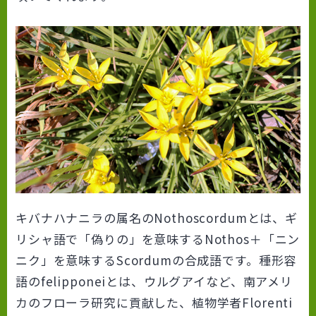
キバナハナニラの属名の
Nothoscordum
とは、ギ
リシャ語で「偽りの」を意味するNothos＋「ニン
ニク」を意味するScordumの合成語です。種形容
語の
felipponei
とは、ウルグアイなど、南アメリ
カのフローラ研究に貢献した、植物学者Florenti