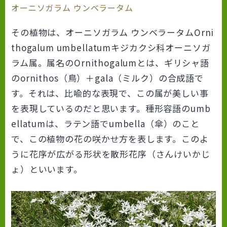
オーニソガラム ウンベラータム
その植物は、オーニソガラム ウンベラータム
Orni
thogalum umbellatum
キジカクシ科オーニソガ
ラム属。属名の
Ornithogalum
とは、ギリシャ語
のornithos（鳥）＋gala（ミルク）の合成語で
す。それは、比喩的な表現で、この属が美しい事
を表現しているのだと思います。種形容語の
umb
ellatum
は、ラテン語でumbella（傘）のこと
で、この植物の花の咲かせ方を表します。このよ
うに花序が広がる形状を散形花序（さんけいかじ
ょ）といいます。