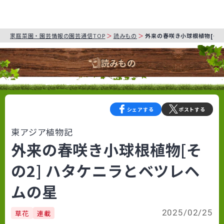
家庭菜園・園芸情報の園芸通信TOP
読みもの
外来の春咲き小球根植物[その
読みもの
シェアする
ポストする
東アジア植物記
外来の春咲き小球根植物[そ
の2] ハタケニラとベツレヘ
ムの星
2025/02/25
草花
連載