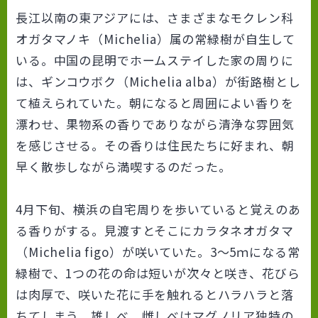
長江以南の東アジアには、さまざまなモクレン科
オガタマノキ（Michelia）属の常緑樹が自生して
いる。中国の昆明でホームステイした家の周りに
は、ギンコウボク（Michelia alba）が街路樹とし
て植えられていた。朝になると周囲によい香りを
漂わせ、果物系の香りでありながら清浄な雰囲気
を感じさせる。その香りは住民たちに好まれ、朝
早く散歩しながら満喫するのだった。
4月下旬、横浜の自宅周りを歩いていると覚えのあ
る香りがする。見渡すとそこにカラタネオガタマ
（Michelia figo）が咲いていた。3～5ｍになる常
緑樹で、1つの花の命は短いが次々と咲き、花びら
は肉厚で、咲いた花に手を触れるとハラハラと落
ちてしまう。雄しべ、雌しべはマグノリア独特の