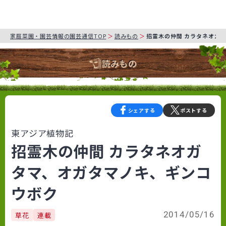
家庭菜園・園芸情報の園芸通信TOP
読みもの
招霊木の仲間 カラタネオガ
読みもの
シェアする
ポストする
東アジア植物記
招霊木の仲間 カラタネオガ
タマ、オガタマノキ、ギンコ
ウボク
2014/05/16
草花
連載