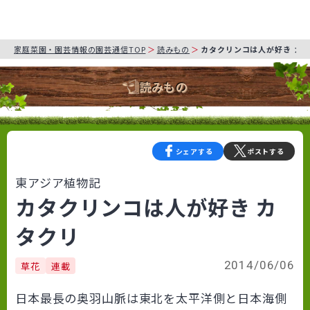
家庭菜園・園芸情報の園芸通信TOP
読みもの
カタクリンコは人が好き カ
読みもの
シェアする
ポストする
東アジア植物記
カタクリンコは人が好き カ
タクリ
2014/06/06
草花
連載
日本最長の奥羽山脈は東北を太平洋側と日本海側