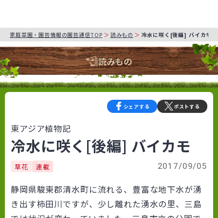
家庭菜園・園芸情報の園芸通信TOP
読みもの
冷水に咲く[後編] バイカモ
読みもの
シェアする
ポストする
東アジア植物記
冷水に咲く[後編] バイカモ
2017/09/05
草花
連載
静岡県駿東郡清水町に流れる、豊富な地下水が湧
き出す柿田川ですが、少し離れた湧水の里、三島