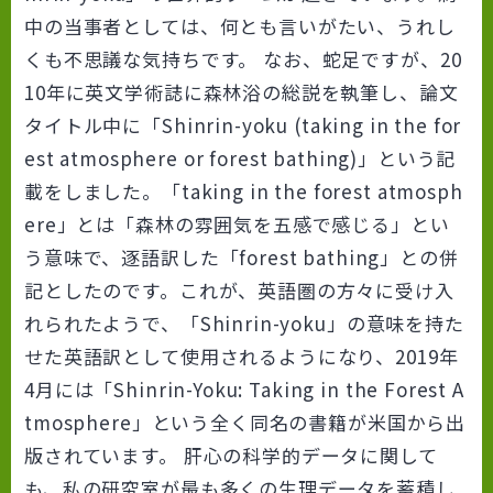
中の当事者としては、何とも言いがたい、うれし
くも不思議な気持ちです。 なお、蛇足ですが、20
10年に英文学術誌に森林浴の総説を執筆し、論文
タイトル中に「Shinrin-yoku (taking in the for
est atmosphere or forest bathing)」という記
載をしました。「taking in the forest atmosph
ere」とは「森林の雰囲気を五感で感じる」とい
う意味で、逐語訳した「forest bathing」との併
記としたのです。これが、英語圏の方々に受け入
れられたようで、「Shinrin-yoku」の意味を持た
せた英語訳として使用されるようになり、2019年
4月には「Shinrin-Yoku: Taking in the Forest A
tmosphere」という全く同名の書籍が米国から出
版されています。 肝心の科学的データに関して
も、私の研究室が最も多くの生理データを蓄積し