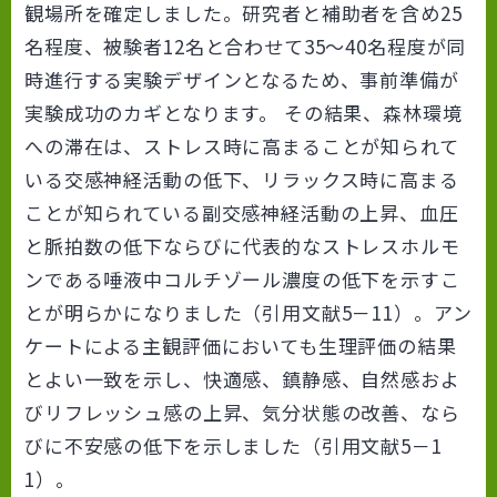
観場所を確定しました。研究者と補助者を含め25
名程度、被験者12名と合わせて35～40名程度が同
時進行する実験デザインとなるため、事前準備が
実験成功のカギとなります。 その結果、森林環境
への滞在は、ストレス時に高まることが知られて
いる交感神経活動の低下、リラックス時に高まる
ことが知られている副交感神経活動の上昇、血圧
と脈拍数の低下ならびに代表的なストレスホルモ
ンである唾液中コルチゾール濃度の低下を示すこ
とが明らかになりました（引用文献5－11）。アン
ケートによる主観評価においても生理評価の結果
とよい一致を示し、快適感、鎮静感、自然感およ
びリフレッシュ感の上昇、気分状態の改善、なら
びに不安感の低下を示しました（引用文献5－1
1）。