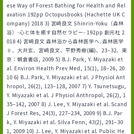
ese Way of Forest Bathing for Health and Rel
axation 192pp Octopusbooks (Hachette UK C
ompany) 2018 3) 宮崎良文 Shinrin-Yoku（森林
浴）-心と体を癒す自然セラピー- 192pp 創元社 2
018 4) 宮崎良文 森林浴から森林医学へ. 森林医学
Ⅱ、大井玄、宮崎良文、平野秀樹(編)、23–32、東
京：朝倉書店, 2009 5) B.J. Park, Y. Miyazaki et
al. Environ Health Prev Med, 15(1), 18–26, 20
10 6) B.J. Park, Y. Miyazaki et al. J Physiol Ant
hropol, 26(2), 123–128, 2007 7) Y. Tsunetsugu,
Y. Miyazaki et al. J Physiol Anthropol, 26(2), 1
35–142, 2007 8) J. Lee, Y. Miyazaki et al. Scand
J Forest Res, 24(3), 227–234, 2009 9) B.J. Par
k, Y. Miyazaki et al. Silva Fenn, 43(2), 291–30
1, 2009 10) J. Lee, Y. Miyazaki et al. Public He