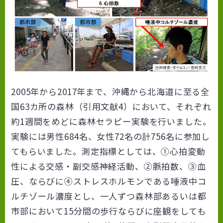
2005年から2017年まで、沖縄から北海道に至る全
国63カ所の森林（引用文献4）において、それぞれ
約1週間をめどに森林セラピー実験を行いました。
実験には男性684名、女性72名の計756名に参加し
てもらいました。測定指標としては、①心拍変動
性による交感・副交感神経活動、②脈拍数、③血
圧、ならびに④ストレスホルモンである唾液中コ
ルチゾール濃度とし、一人ずつ森林部あるいは都
市部において15分間の歩行ならびに座観をしても