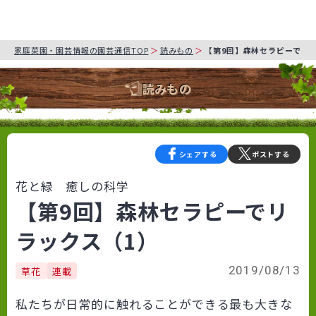
家庭菜園・園芸情報の園芸通信TOP
読みもの
【第9回】森林セラピーでリ
読みもの
シェアする
ポストする
花と緑 癒しの科学
【第9回】森林セラピーでリ
ラックス（1）
2019/08/13
草花
連載
私たちが日常的に触れることができる最も大きな