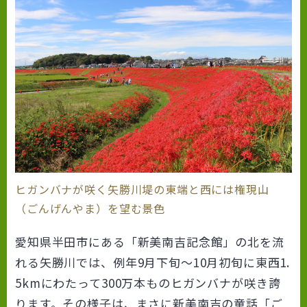
ヒガンバナが咲く矢勝川堤の東端と西には権現山
（ごんげんやま）を望む景色
愛知県半田市にある「新美南吉記念館」の北を流
れる矢勝川では、例年9月下旬～10月初旬に東西1.
5kmにわたって300万本ものヒガンバナが咲き誇
ります。その様子は、まさに新美南吉の童話「ご