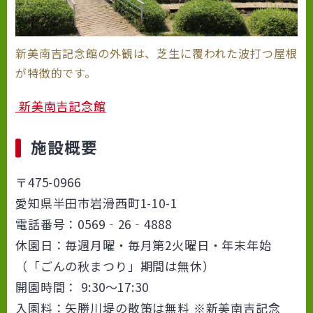
新美南吉記念館の外観は、芝生に覆われた波打つ屋根
が特徴的です。
新美南吉記念館
施設概要
〒475-0966
愛知県半田市岩滑西町1-10-1
電話番号：0569‐26‐4888
休園日：毎週月曜・毎月第2火曜日・年末年始
（「ごんの秋まつり」期間は無休）
開園時間： 9:30～17:30
入園料：矢勝川堤の散策は無料 ※新美南吉記念