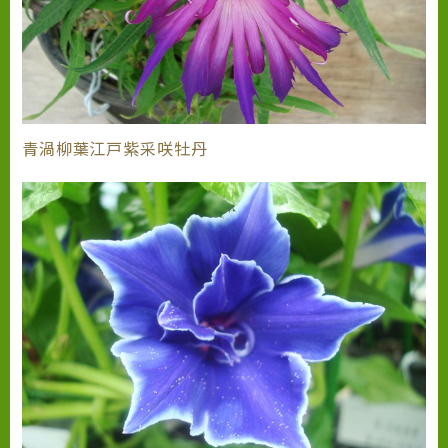
青渦柳葉江戸紫采咲牡丹