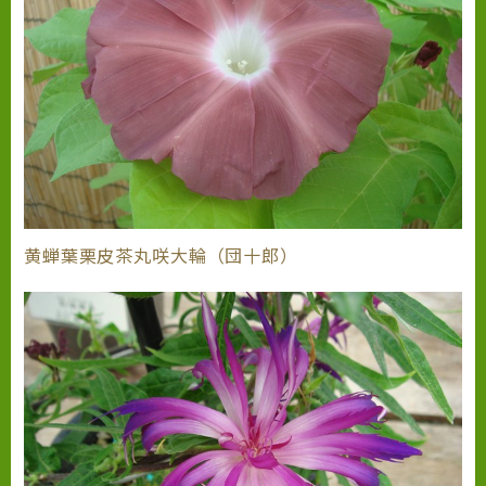
黄蝉葉栗皮茶丸咲大輪（団十郎）