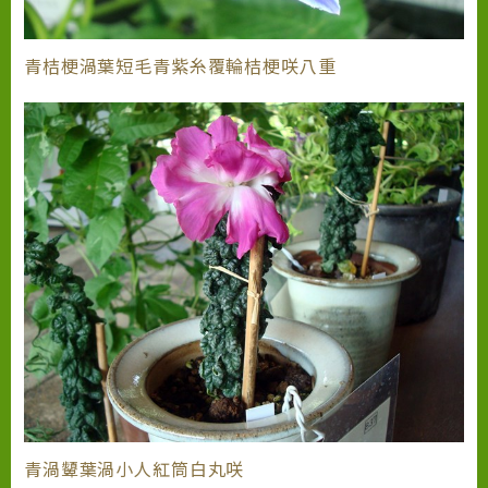
青桔梗渦葉短毛青紫糸覆輪桔梗咲八重
青渦顰葉渦小人紅筒白丸咲