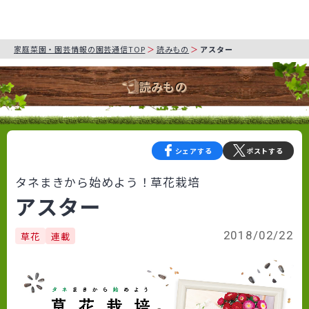
家庭菜園・園芸情報の園芸通信TOP
読みもの
アスター
読みもの
シェアする
ポストする
タネまきから始めよう！草花栽培
アスター
2018/02/22
草花
連載