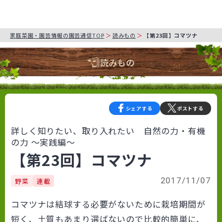
家庭菜園・園芸情報の園芸通信TOP
読みもの
【第23回】コマツナ
読みもの
シェアする
ポストする
詳しく知りたい、取り入れたい 自然の力・有機
の力 〜実践編〜
【第23回】コマツナ
2017/11/07
野菜
連載
コマツナは結球する必要がないために栽培期間が
短く、土質もあまり選ばないので比較的簡単に、