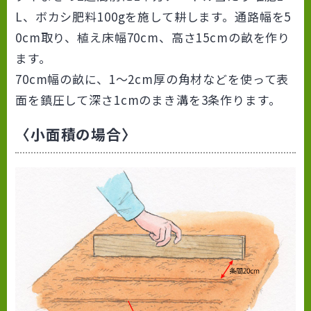
L、ボカシ肥料100gを施して耕します。通路幅を5
0cm取り、植え床幅70cm、高さ15cmの畝を作り
ます。
70cm幅の畝に、1～2cm厚の角材などを使って表
面を鎮圧して深さ1cmのまき溝を3条作ります。
〈小面積の場合〉