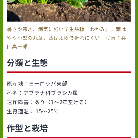
暑さや寒さ、病気に強い早生品種「わかみ」。葉は
やや小型の丸葉、茎は太めで折れにくい 写真：谷
山真一郎
分類と生態
原産地：ヨーロッパ東部
科名：アブラナ科ブラシカ属
連作障害：あり（1〜2年空ける）
生育適温： 15〜25℃
作型と栽培