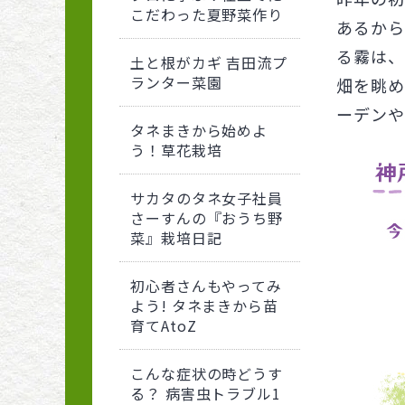
こだわった夏野菜作り
あるから
る霧は、
土と根がカギ 吉田流プ
ランター菜園
畑を眺め
ーデンや
タネまきから始めよ
う！草花栽培
サカタのタネ女子社員
さーすんの『おうち野
菜』栽培日記
初心者さんもやってみ
よう! タネまきから苗
育てAtoZ
こんな症状の時どうす
る？ 病害虫トラブル1