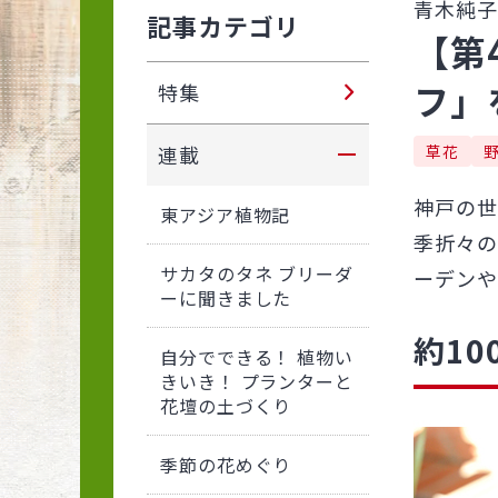
青木純子
記事カテゴリ
【第
フ」
特集
連載
草花
神戸の世
東アジア植物記
季折々の
サカタのタネ ブリーダ
ーデンや
ーに聞きました
約1
自分でできる！ 植物い
きいき！ プランターと
花壇の土づくり
季節の花めぐり