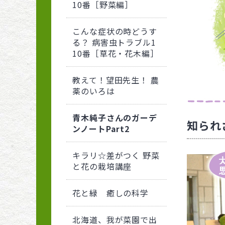
10番［野菜編］
こんな症状の時どうす
る？ 病害虫トラブル1
10番［草花・花木編］
教えて！望田先生！ 農
薬のいろは
青木純子さんのガーデ
知られ
ンノートPart2
キラリ☆差がつく 野菜
と花の栽培講座
花と緑 癒しの科学
北海道、我が菜園で出