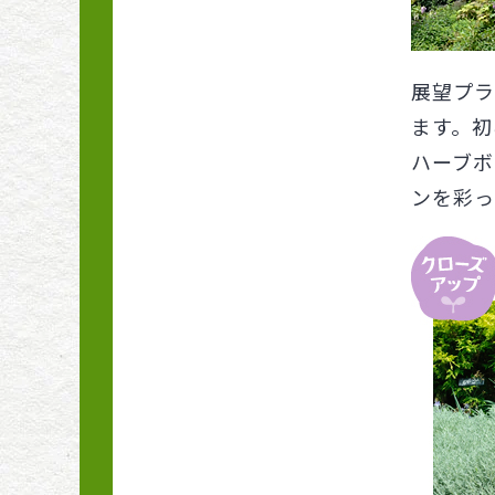
展望プラ
ます。初
ハーブボ
ンを彩っ