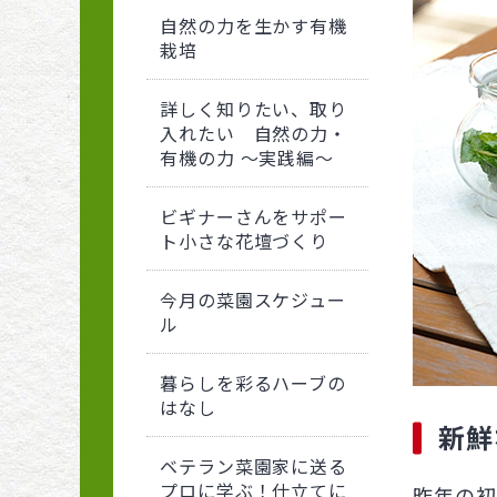
自然の力を生かす有機
栽培
詳しく知りたい、取り
入れたい 自然の力・
有機の力 〜実践編〜
ビギナーさんをサポー
ト小さな花壇づくり
今月の菜園スケジュー
ル
暮らしを彩るハーブの
はなし
新鮮
ベテラン菜園家に送る
プロに学ぶ！仕立てに
昨年の初