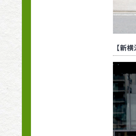
10番［野菜編］
こんな症状の時どうす
る？ 病害虫トラブル1
10番［草花・花木編］
【新横浜
教えて！望田先生！ 農
薬のいろは
青木純子さんのガーデ
ンノートPart2
キラリ☆差がつく 野菜
と花の栽培講座
花と緑 癒しの科学
北海道、我が菜園で出