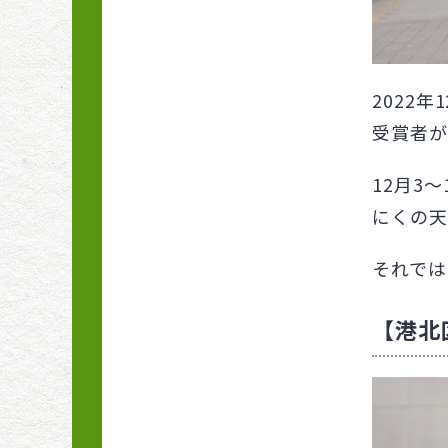
自然の力を生かす有機
栽培
詳しく知りたい、取り
2022
入れたい 自然の力・
受賞者が
有機の力 〜実践編〜
12月3
ビギナーさんをサポー
にくの天
ト小さな花壇づくり
それでは
今月の菜園スケジュー
ル
【港北
暮らしを彩るハーブの
はなし
ベテラン菜園家に送る
プロに学ぶ！仕立てに