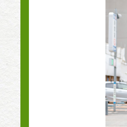
こだわった夏野菜作り
土と根がカギ 吉田流プ
ランター菜園
タネまきから始めよ
う！草花栽培
サカタのタネ女子社員
さーすんの『おうち野
菜』栽培日記
初心者さんもやってみ
よう! タネまきから苗
育てAtoZ
こんな症状の時どうす
る？ 病害虫トラブル1