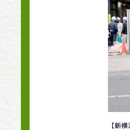
会った「野菜の命の物
語」
花の庭とともに暮らす
しあわせ
料理家のミノカモさん
が挑戦！プランターガ
ーデンダイアリー
皮も葉も余さず使った
元気レシピ カラフル野
菜活用術
愛情野菜をむだなく・
おいしく とれすぎ野菜
活用術
【新横浜