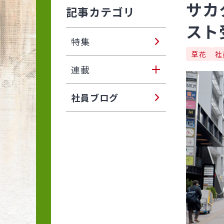
サカ
記事カテゴリ
スト
特集
草花
社
連載
東アジア植物記
社員ブログ
サカタのタネ ブリーダ
ーに聞きました
自分でできる！ 植物い
きいき！ プランターと
花壇の土づくり
季節の花めぐり