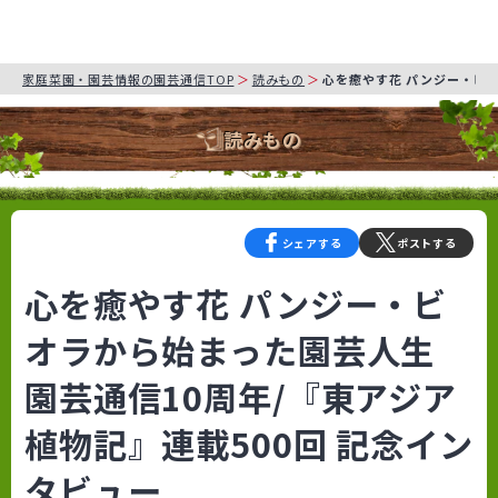
家庭菜園・園芸情報の園芸通信TOP
読みもの
心を癒やす花 パンジー・ビオ
読みもの
シェアする
ポストする
心を癒やす花 パンジー・ビ
オラから始まった園芸人生
園芸通信10周年/『東アジア
植物記』連載500回 記念イン
タビュー