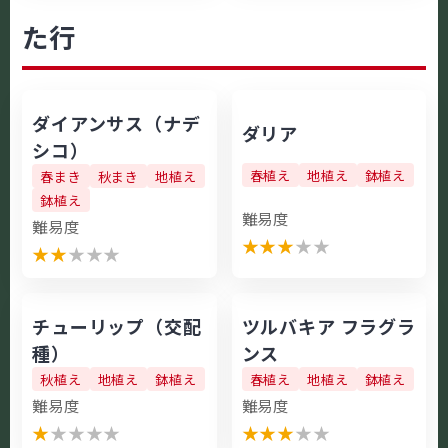
た行
ダイアンサス（ナデ
ダリア
シコ）
春植え
地植え
鉢植え
春まき
秋まき
地植え
鉢植え
難易度
難易度
★
★
★
★
★
★
★
★
★
★
チューリップ（交配
ツルバキア フラグラ
種）
ンス
秋植え
地植え
鉢植え
春植え
地植え
鉢植え
難易度
難易度
★
★
★
★
★
★
★
★
★
★