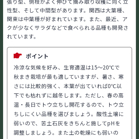
張り型、側枝がよく伸びて摘み取り収穫に向く立
性型、そして中間型があります。関西は大葉種、
関東は中葉種が好まれています。また、最近、ア
クが少なくサラダなどで食べられる品種も開発さ
れています。
ポイント
冷涼な気候を好み、生育適温は15～20℃で
秋まき栽培が最も適していますが、暑さ、寒
さには比較的強く、本葉が出ていれば0℃以
下でも枯れずに越冬します。ただし、春の高
温・長日でトウ立ちし開花するので、トウ立
ちしにくい品種を選びましょう。酸性土壌に
弱いので、苦土石灰をきちんと施してpHを
調整しましょう。また土の乾燥にも弱いの