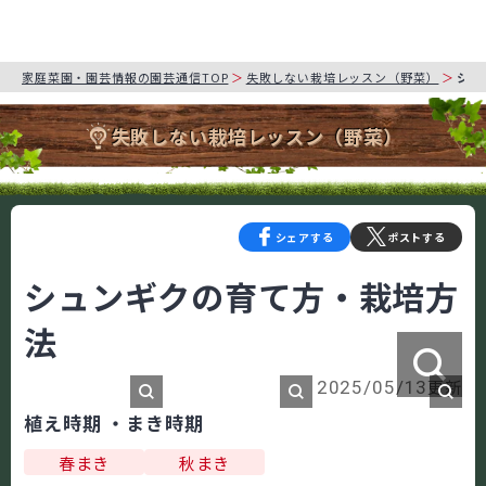
家庭菜園・園芸情報の園芸通信TOP
失敗しない栽培レッスン（野菜）
シュ
失敗しない栽培レッスン（野菜）
シェアする
ポストする
シュンギクの育て方・栽培方
法
更新
2025/05/13
植え時期 ・まき時期
春まき
秋まき