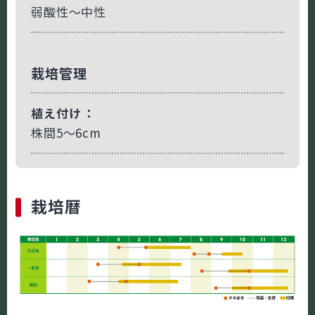
弱酸性～中性
栽培管理
植え付け
株間5～6cm
栽培暦