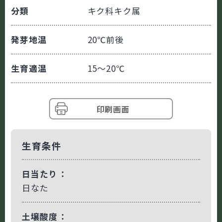
分類
キク科キク属
発芽地温
20℃前後
生育適温
15～20℃
印刷画面
生育条件
日当たり
日なた
土壌酸度