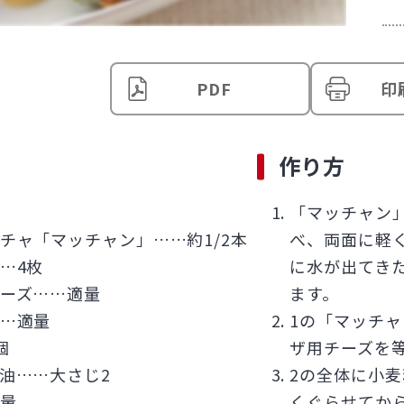
PDF
印
作り方
「マッチャン」
チャ「マッチャン」……約1/2本
べ、両面に軽
…4枚
に水が出てき
ーズ……適量
ます。
…適量
1の「マッチャ
個
ザ用チーズを
油……大さじ2
2の全体に小
量
くぐらせてか