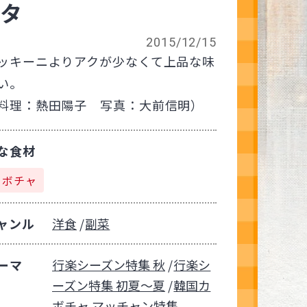
カタ
2015/12/15
ッキーニよりアクが少なくて上品な味
い。
料理：熱田陽子 写真：大前信明）
な食材
カボチャ
ャンル
洋食
副菜
ーマ
行楽シーズン特集 秋
行楽シ
ーズン特集 初夏～夏
韓国カ
ボチャ マッチャン特集