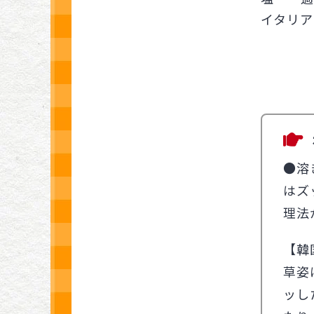
イタリア
●溶
はズ
理法
【韓
草姿
ッし