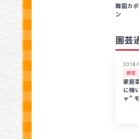
韓国カボ
ン
園芸
2018/
野菜
家庭
に強
ャ" 