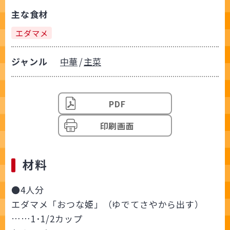
主な食材
エダマメ
ジャンル
中華
主菜
PDF
印刷画面
材料
●4人分
エダマメ「おつな姫」（ゆでてさやから出す）
……1･1/2カップ