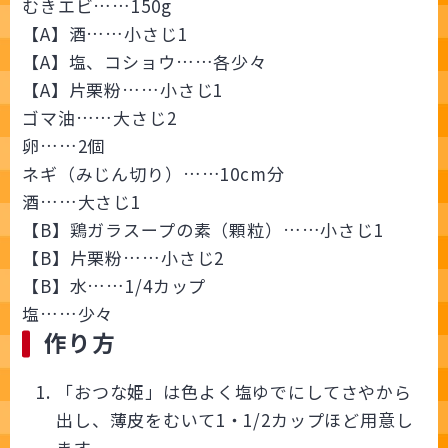
むきエビ……150g
【A】酒……小さじ1
【A】塩、コショウ……各少々
【A】片栗粉……小さじ1
ゴマ油……大さじ2
卵……2個
ネギ（みじん切り）……10cm分
酒……大さじ1
【B】鶏ガラスープの素（顆粒）……小さじ1
【B】片栗粉……小さじ2
【B】水……1/4カップ
塩……少々
作り方
「おつな姫」は色よく塩ゆでにしてさやから
出し、薄皮をむいて1・1/2カップほど用意し
ます。