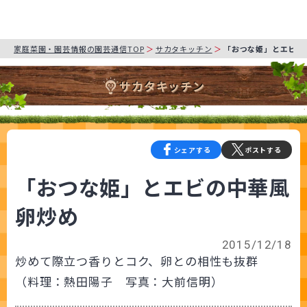
家庭菜園・園芸情報の園芸通信TOP
サカタキッチン
「おつな姫」とエビの
サカタキッチン
シェアする
ポストする
「おつな姫」とエビの中華風
卵炒め
2015/12/18
炒めて際立つ香りとコク、卵との相性も抜群
（料理：熱田陽子 写真：大前信明）