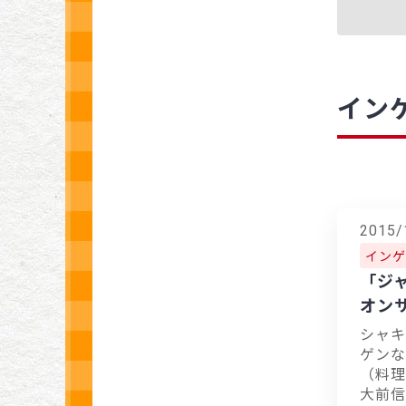
イン
2015/
インゲ
「ジ
オン
シャキ
ゲンな
（料理
大前信