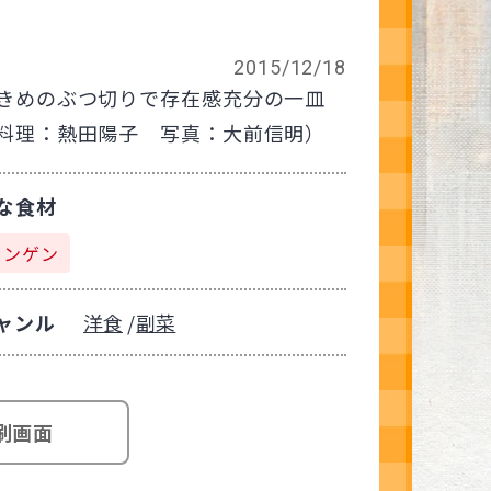
2015/12/18
きめのぶつ切りで存在感充分の一皿
料理：熱田陽子 写真：大前信明）
な食材
インゲン
ャンル
洋食
副菜
刷画面