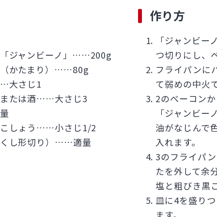
作り方
「ジャンビーノ
「ジャンビーノ」……200g
つ切りにし、
（かたまり）……80g
フライパンに
…大さじ1
て弱めの中火
または酒……大さじ3
2のべーコン
量
「ジャンビー
こしょう……小さじ1/2
油がなじんで
くし形切り）……適量
入れます。
3のフライパ
たを外して余
塩と粗びき黒
皿に4を盛り
ます。