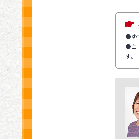
●ゆ
●白
す。