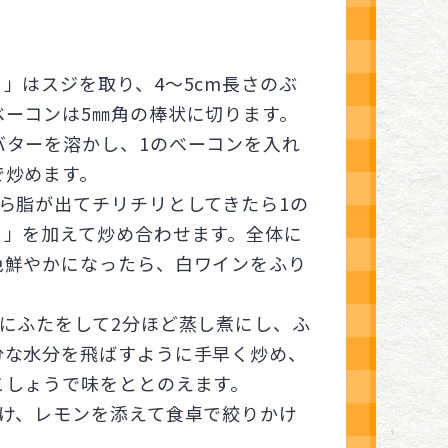
」はスジを取り、4～5cm長さのぶ
ベーコンは5㎜角の棒状に切ります。
バターを溶かし、1のべーコンを入れ
で炒めます。
から脂が出てチリチリとしてきたら1の
ノ」を加えて炒め合わせます。全体に
色鮮やかになったら、白ワインをふり
ンにふたをして2分ほど蒸し煮にし、ふ
分な水分を飛ばすように手早く炒め、
こしょうで味をととのえます。
つけ、レモンを添えて食卓で絞りかけ