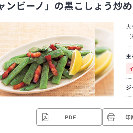
ャンビーノ」の黒こしょう炒め
大
（
主
ジ
PDF
印