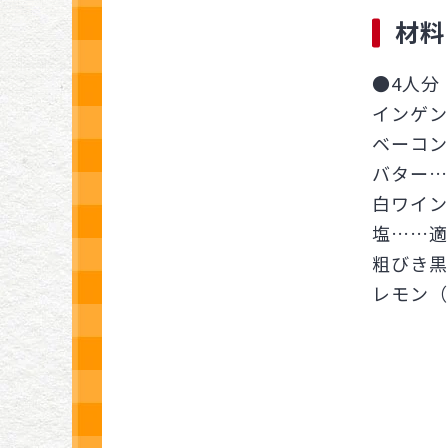
材料
●4人分
インゲン
ベーコン
バター…
白ワイン
塩……適
粗びき黒
レモン（