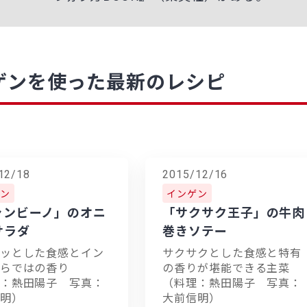
ゲンを使った最新のレシピ
12/18
2015/12/16
ン
インゲン
ャンビーノ」のオニ
「サクサク王子」の牛肉
サラダ
巻きソテー
ッとした食感とイン
サクサクとした食感と特有
らではの香り
の香りが堪能できる主菜
：熱田陽子 写真：
（料理：熱田陽子 写真：
明）
大前信明）