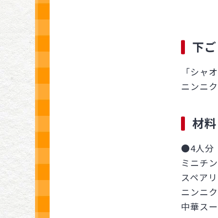
下ご
「シャオ
ニンニク
材料
●4人分
ミニチン
スペアリ
ニンニク
中華スー