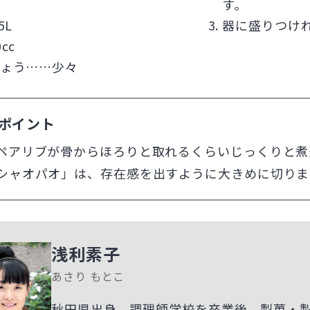
す。
5L
器に盛りつけ
cc
ょう……少々
ポイント
ペアリブが骨からほろりと取れるくらいじっくりと煮
シャオパオ」は、存在感を出すように大きめに切りま
浅利素子
あさり もとこ
秋田県出身。調理師学校を卒業後、製菓・