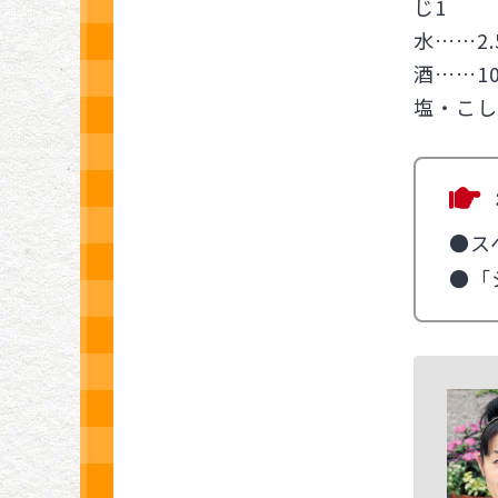
じ1
水……2.
酒……10
塩・こし
●ス
●「