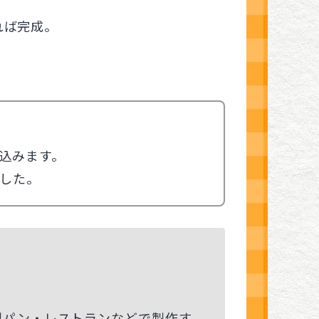
れば完成。
込みます。
した。
製パン・レストランなどで製作す