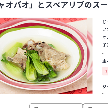
ャオパオ」とスペアリブのスー
じ
い
オ
子
主
ジ