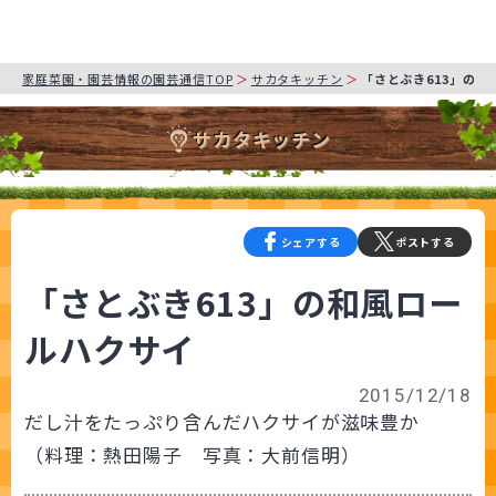
家庭菜園・園芸情報の園芸通信TOP
サカタキッチン
「さとぶき613」の和
サカタキッチン
シェアする
ポストする
「さとぶき613」の和風ロー
ルハクサイ
2015/12/18
だし汁をたっぷり含んだハクサイが滋味豊か
（料理：熱田陽子 写真：大前信明）