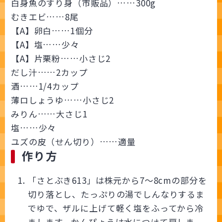
白身魚のすり身（市販品）……300g
むきエビ……8尾
【A】卵白……1個分
【A】塩……少々
【A】片栗粉……小さじ2
だし汁……2カップ
酒……1/4カップ
薄ロしょうゆ……小さじ2
みりん……大さじ1
塩……少々
ユズの皮（せん切り）……適量
作り方
「さとぶき613」は株元から7～8cmの部分を
切り落とし、たっぷりの湯でしんなりするま
でゆで、ザルに上げて軽く塩をふってから冷
まします。かんぴょうは水につけて戻しま