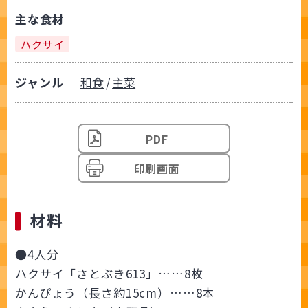
主な食材
ハクサイ
ジャンル
和食
主菜
PDF
印刷画面
材料
●4人分
ハクサイ「さとぶき613」……8枚
かんぴょう（長さ約15cm）……8本