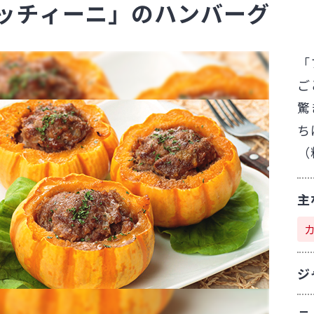
ッチィーニ」のハンバーグ
「
ご
驚
ち
（
主
ジ