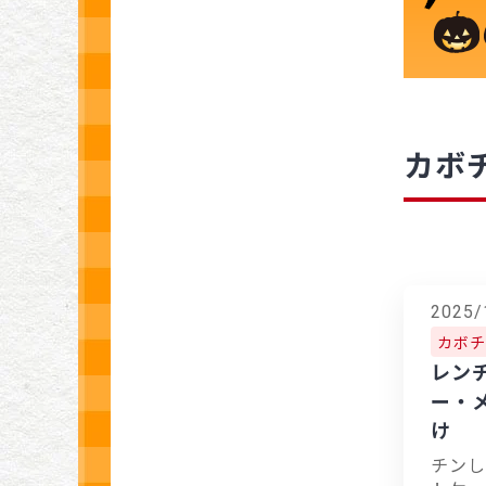
カボ
2025/
カボチ
レン
ー・
け
チンし