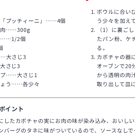
ボウルに合い
「プッチィーニ」……4個
う少々を加え
肉……300g
（1）に裏ご
……1/2個
たパン粉、ケ
個
る。
…大さじ3
カボチャの器
大さじ3
オーブンで2
プ……大さじ1
から透明の肉
ょう……各少々
取り出して皿
ポイント
にしたカボチャの実にお肉の味が染み込み、おいしい
ンバーグのタネに味がついているので、ソースなしで