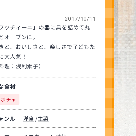
2017/10/11
プッチィーニ」の器に具を詰めて丸
とオーブンに。
きと、おいしさと、楽しさで子どもた
に大人気！
料理：浅利素子）
な食材
カボチャ
ャンル
洋食
主菜