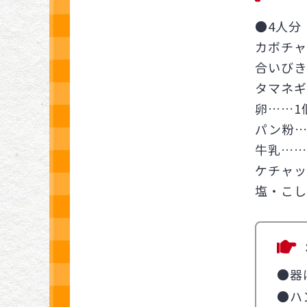
●4人分
カボチャ
合いびき
タマネギ
卵……1
パン粉…
牛乳……
ケチャッ
塩・こし
●器
●ハ