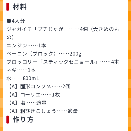
材料
●4人分
ジャガイモ「プチじゃが」……4個（大きめのも
の）
ニンジン……1本
ベーコン（ブロック）……200g
ブロッコリー「スティックセニョール」……4本
ネギ……1本
水……800mL
【A】固形コンソメ……2個
【A】ローリエ……1枚
【A】塩……適量
【A】粗びきこしょう……適量
作り方