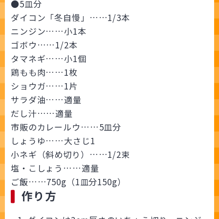
●5皿分
ダイコン「冬自慢」……1/3本
ニンジン……小1本
ゴボウ……1/2本
タマネギ……小1個
鶏もも肉……1枚
ショウガ……1片
サラダ油……適量
だし汁……適量
市販のカレールウ……5皿分
しょうゆ……大さじ1
小ネギ（斜め切り）……1/2束
塩・こしょう……適量
ご飯……750g（1皿分150g）
作り方