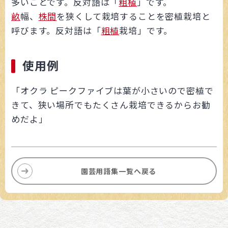
多いことです。反対語は「
粗植
」です。
畝
幅、
株間
を狭くして栽培することを密植栽培と
呼びます。反対語は「
粗植
栽培」です。
使用例
「オクラ ピークファイブは葉が小さいので密植で
きて、狭い場所でもたくさん栽培できるからお勧
めだよ」
園芸用語集一覧へ戻る