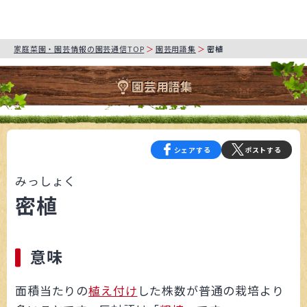
家庭菜園・園芸情報の園芸通信TOP
園芸用語集
密植
園芸用語集
シェアする
ポストする
みっしょく
密植
意味
面積当たりの
植え付け
した株数が普通の栽培より