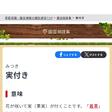
家庭菜園・園芸情報の園芸通信TOP
園芸用語集
実付き
園芸用語集
シェアする
ポストする
みつき
実付き
意味
花が咲いて実（果実）が付くことです。「
着果
」