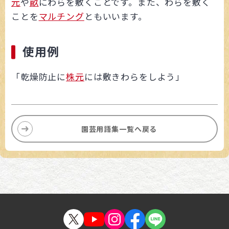
元
や
畝
にわらを敷くことです。また、わらを敷く
ことを
マルチング
ともいいます。
使用例
「乾燥防止に
株元
には敷きわらをしよう」
園芸用語集一覧へ戻る