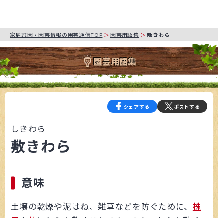
家庭菜園・園芸情報の園芸通信TOP
園芸用語集
敷きわら
園芸用語集
シェアする
ポストする
しきわら
敷きわら
意味
土壌の乾燥や泥はね、雑草などを防ぐために、
株