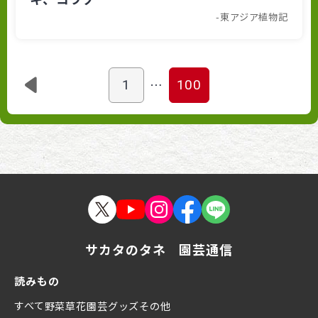
-東アジア植物記
…
1
100
サカタのタネ 園芸通信
読みもの
すべて
野菜
草花
園芸グッズ
その他