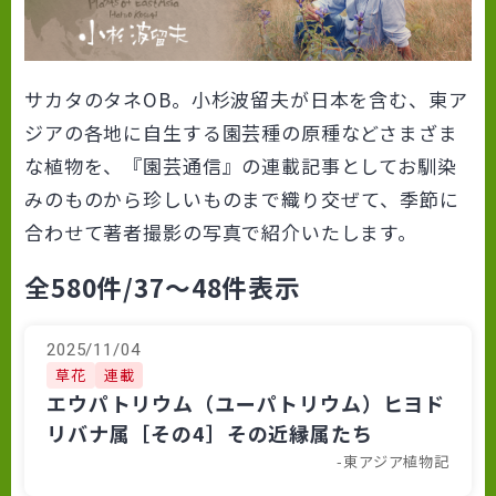
サカタのタネOB。小杉波留夫が日本を含む、東ア
ジアの各地に自生する園芸種の原種などさまざま
な植物を、『園芸通信』の連載記事としてお馴染
みのものから珍しいものまで織り交ぜて、季節に
合わせて著者撮影の写真で紹介いたします。
全580件
/37～48件表示
2025/11/04
草花
連載
エウパトリウム（ユーパトリウム）ヒヨド
リバナ属［その4］その近縁属たち
-東アジア植物記